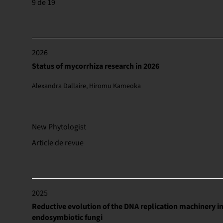
9 de 19
2026
Status of mycorrhiza research in 2026
Alexandra Dallaire, Hiromu Kameoka
New Phytologist
Article de revue
2025
Reductive evolution of the DNA replication machinery i
endosymbiotic fungi