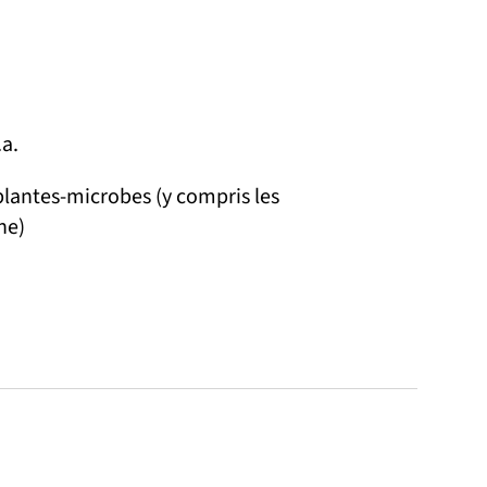
.a.
plantes-microbes (y compris les
ne)