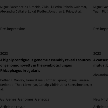
Miguel Vasconcelos Almeida, Zixin Li, Pedro Rebelo-Guiomar,
Miguel Va
Alexandra Dallaire, Lukáš Fiedler, Jonathan L. Price, et al.
Yuan, Pío 
Pré-impression
Pré-impr
2023
2023
A highly contiguous genome assembly reveals sources
A conser
of genomic novelty in the symbiotic fungus
mutual b
Rhizophagus irregularis
Alexandra 
Bethan F Manley, Jaruwatana S Lotharukpong, Josué Barrera-
Redondo, Theo Llewellyn, Gokalp Yildirir, Jana Sperschneider, et
al.
G3: Genes, Genomes, Genetics
New Phyt
Article de revue
Article d