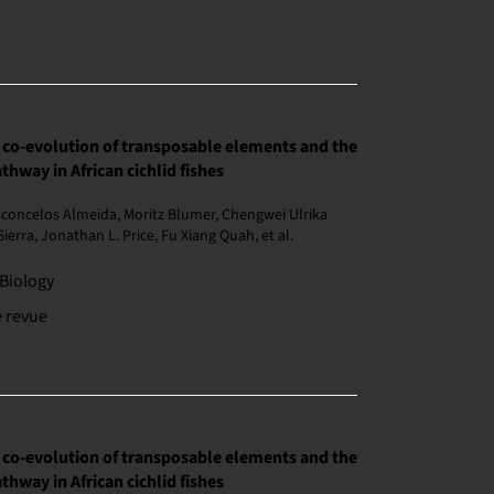
co-evolution of transposable elements and the
hway in African cichlid fishes
sconcelos Almeida, Moritz Blumer, Chengwei Ulrika
Sierra, Jonathan L. Price, Fu Xiang Quah, et al.
Biology
e revue
co-evolution of transposable elements and the
hway in African cichlid fishes