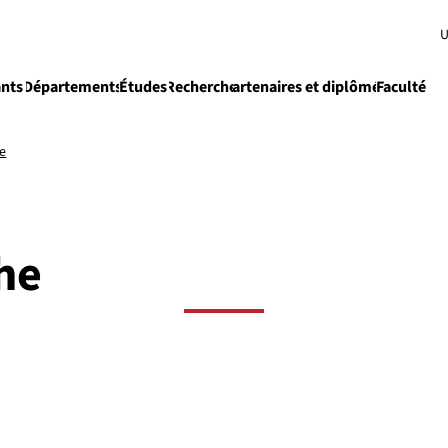
U
ants
Départements
Études
Recherche
Partenaires et diplômés
Faculté
e
Enseignement
he