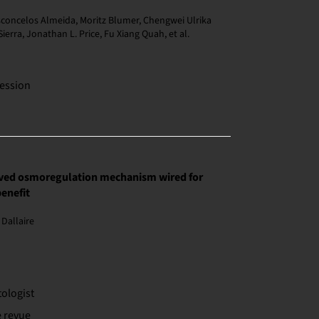
sconcelos Almeida, Moritz Blumer, Chengwei Ulrika
Sierra, Jonathan L. Price, Fu Xiang Quah, et al.
ession
ved osmoregulation mechanism wired for
enefit
Dallaire
ologist
e revue