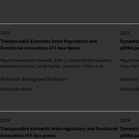
2025
2025
Transposable Elements Drive Regulatory and
Dynamic 
Functional Innovation of F-box Genes
piRNA pat
Miguel Vasconcelos Almeida, Zixin Li, Pedro Rebelo-Guiomar,
Miguel Va
Alexandra Dallaire, Lukáš Fiedler, Jonathan L Price, et al.
Yuan, Pío 
Molecular Biology and Evolution
Genome 
Article de revue
Article d
2024
2024
n
Transposable elements drive regulatory and functional
Dynamic 
innovation of F-box genes
piRNA pat