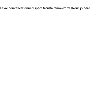
Laval nouvelles
Donner
Espace facultaire
monPortail
Nous joindre