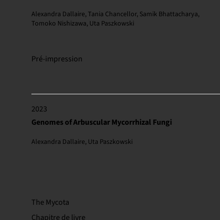
Alexandra Dallaire, Tania Chancellor, Samik Bhattacharya,
Tomoko Nishizawa, Uta Paszkowski
Pré-impression
2023
Genomes of Arbuscular Mycorrhizal Fungi
Alexandra Dallaire, Uta Paszkowski
The Mycota
Chapitre de livre