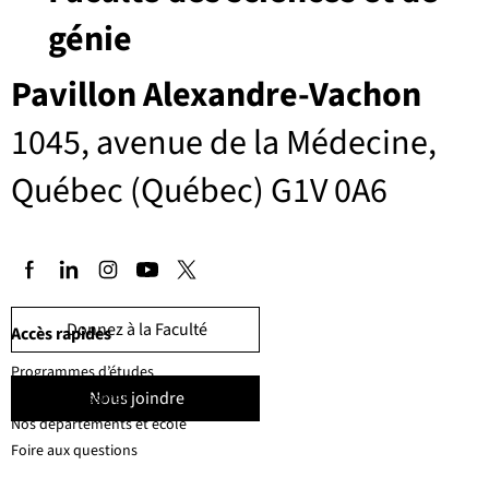
génie
Pavillon Alexandre-Vachon
1045, avenue de la Médecine,
Québec (Québec) G1V 0A6
Donnez à la Faculté
Accès rapides
Programmes d’études
Nous joindre
Corps professoral
Nos départements et école
Foire aux questions